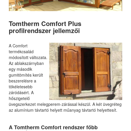
Tomtherm Comfort Plus
profilrendszer jellemzői
A Comfort
termékcsalád
módosított változata.
Az ablakszárnyban
egy második
gumitömítés került
beszerelésre a
tökéletesebb
záródásért. A
hőszigetelő
üvegszerkezet melegperem-zárással készül. A két üvegréteg
az alumínium távtartó helyett műanyag távtartó helyettesít.
A Tomtherm Comfort rendszer főbb