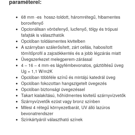
paraméterei:
68 mm -es hossz-toldott, háromrétegű, hibamentes
borovifenyő
Opcionálisan vörösfenyő, lucfenyő, tölgy és trópusi
fafajták is választhatók
Opcióban toldásmentes kivitelben
A szárnyban szálerősített, zárt cellás, habosított
tömítőprofil a zajcsökkentés és a jobb légzárás miatt
Üvegszerkezet melegperem-zárással
4 – 16 – 4 mm-es lágyfémbevonatos, gáztöltésű üveg
Ug = 1,1 W/m2K
Opcióban többféle színű és mintájú katedrál üveg
Opcióban fokozottan hangszigetelt üvegezés
Opcióban biztonsági üvegezéssel
Takart kialakítású, hőhídmentes kivitelű szárnyvízvetők
Szárnyvízvetők ezüst vagy bronz színben
Milesi 4 rétegű környezetbarát, UV álló lazúros
bevonatrendszer
Színkártyáról választható színek