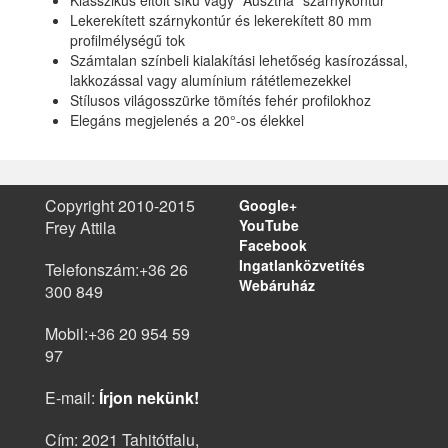
Klasszikus eltolt síkú vagy "Ausztria" szárnykontúr
Lekerekített szárnykontúr és lekerekített 80 mm
profilmélységű tok
Számtalan színbeli kialakítási lehetőség kasírozással,
lakkozással vagy alumínium rátétlemezekkel
Stílusos világosszürke tömítés fehér profilokhoz
Elegáns megjelenés a 20°-os élekkel
Copyright 2010-2015
Google+
YouTube
Frey Attila
Facebook
Ingatlanközvetítés
Telefonszám:
+36 26
Webáruház
300 849
Mobil:
+36 20 954 59
97
E-mail:
Írjon nekünk!
Cím:
2021
Tahitótfalu
,