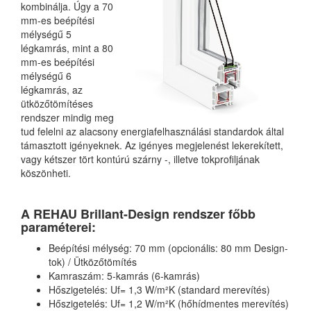
kombinálja. Úgy a 70
mm-es beépítési
mélységű 5
légkamrás, mint a 80
mm-es beépítési
mélységű 6
légkamrás, az
ütközőtömítéses
rendszer mindig meg
tud felelni az alacsony energiafelhasználási standardok által
támasztott igényeknek. Az igényes megjelenést lekerekített,
vagy kétszer tört kontúrú szárny -, illetve tokprofiljának
köszönheti.
A REHAU Brillant-Design rendszer főbb
paraméterei:
Beépítési mélység: 70 mm (opcionális: 80 mm Design-
tok) / Ütközőtömítés
Kamraszám: 5-kamrás (6-kamrás)
Hőszigetelés: Uf= 1,3 W/m²K (standard merevítés)
Hőszigetelés: Uf= 1,2 W/m²K (hőhídmentes merevítés)