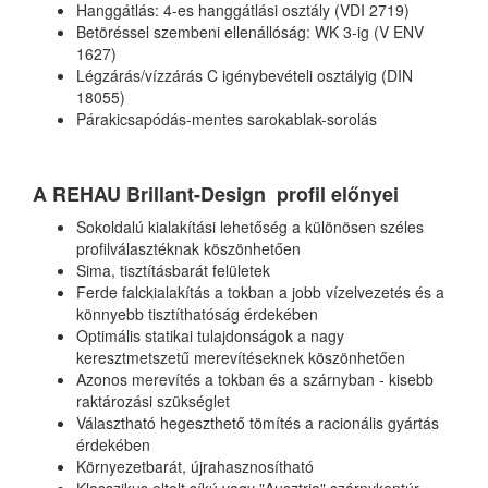
Hanggátlás: 4-es hanggátlási osztály (VDI 2719)
Betöréssel szembeni ellenállóság: WK 3-ig (V ENV
1627)
Légzárás/vízzárás C igénybevételi osztályig (DIN
18055)
Párakicsapódás-mentes sarokablak-sorolás
A REHAU Brillant-Design profil előnyei
Sokoldalú kialakítási lehetőség a különösen széles
profilválasztéknak köszönhetően
Sima, tisztításbarát felületek
Ferde falckialakítás a tokban a jobb vízelvezetés és a
könnyebb tisztíthatóság érdekében
Optimális statikai tulajdonságok a nagy
keresztmetszetű merevítéseknek köszönhetően
Azonos merevítés a tokban és a szárnyban - kisebb
raktározási szükséglet
Választható hegeszthető tömítés a racionális gyártás
érdekében
Környezetbarát, újrahasznosítható